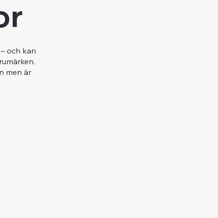
or
r – och kan
varumärken.
in men är